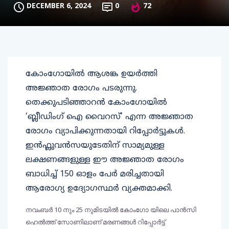
DECEMBER 6, 2024
0
72
കോംഗോയിൽ ആശങ്ക ഉയർത്തി
അജ്ഞാത രോഗം പടരുന്നു.
തെക്കുപടിഞ്ഞാറൻ കോംഗോയിൽ
‘ബ്ലീഡിംഗ് ഐ വൈറസ്’ എന്ന അജ്ഞാത
രോഗം വ്യാപിക്കുന്നതായി റിപ്പോർട്ടുകൾ.
ഇൻഫ്ലുവൻസയുടേതിന് സാമ്യമുള്ള
ലക്ഷണങ്ങളുള്ള ഈ അജ്ഞാത രോഗം
ബാധിച്ച് 150 ഓളം പേർ മരിച്ചതാ‌യി
ആരോഗ്യ ഉദ്യോഗസ്ഥർ വ്യക്തമാക്കി.
നവംബർ 10 നും 25 നുമിടയിൽ കോംഗോ യിലെ പാൻസി
ഹെൽത്ത് സോണിലാണ് മരണങ്ങൾ റിപ്പോർട്ട്