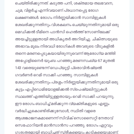
ചെയ്തിരിക്കുന്നത്. കടുത്ത പനി, ശക്തമായ തലവേദന,
ചുമ, വിളർച്ച എന്നിവയാണ് പ്രധാനപ്പെട്ട രോഗ
ലക്ഷണങ്ങൾ. രോഗം നിർണ്ണയിക്കാൻ സാമ്പിളുകൾ
ശേഖരിക്കുന്നതിനും വിശകലനം ചെയ്യുന്നതിനുമായി ഒരു
മെഡിക്കൽ ടീമിനെ പാൻസി ഹെൽത്ത് സോണിലേക്ക്
അയച്ചിട്ടുള്ളതായി അധികൃതർ അറിയിച്ചു. ചികിത്സയുടെ
അഭാവം മൂലം നിരവധി രോഗികൾ അവരുടെ വീടുകളിൽ
തന്നെ മരണപ്പെടുകയായിരുന്നുവെന്ന് ആരോഗ്യ മന്ത്രി
അപ്പോളിനൈർ യുംബ പറഞ്ഞു.മരണസംഖ്യ 67 മുതൽ
143 വരെയുണ്ടെന്ന് ഡെപ്യൂട്ടി പ്രൊവിൻഷ്യൽ
ഗവർണർ റെമി സാക്കി പറഞ്ഞു. സാമ്പിളുകൾ
ശേഖരിക്കുന്നതിനും പ്രശ്നം നിർണ്ണയിക്കുന്നതിനുമായി ഒരു
കൂട്ടം എപ്പിഡെമിയോളജിക്കൽ സ്പെഷ്യലിസ്റ്റുകൾ
സ്ഥലത്ത് എത്തിയിട്ടുള്ളതായും റെമി സാക്കി പറയുന്നു.
ഈ രോഗം ബാധിച്ച് മരിക്കുന്ന വ്യക്തികളുടെ എണ്ണം
വർദ്ധിച്ചുകൊണ്ടിരിക്കുമ്പോൾ, സ്ഥിതി വളരെ
ആശങ്കാജനകമാണെന്ന് സിവിക് സൊസൈറ്റി നേതാവ്
സെഫോറിയൻ മാൻസാൻസ പറഞ്ഞു. രോഗം ഏറ്റവും
ഗുരുതരമായി ബാധിച്ചത് സ്ത്രീകളെയും കുട്ടികളെയുമാണ്.