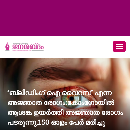
‘ബ്ലീഡിംഗ് ഐ വൈറസ്’ എന്ന
അജ്ഞാത രോഗം:കോംഗോയിൽ
ആശങ്ക ഉയർത്തി അജ്ഞാത രോഗം
പടരുന്നു,150 ഓളം പേർ മരിച്ചു