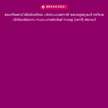
BREAKING!
ല്ലയിലെ പ്രൊഫഷണൽ കോളെജുകൾ ഒഴികെ
‘ഭർത്താവിന്റെ കുടുംബത
 സ്ഥാപനങ്ങൾക്ക് നാളെ (ശനി) അവധി
വേണം’; വിവാഹമ