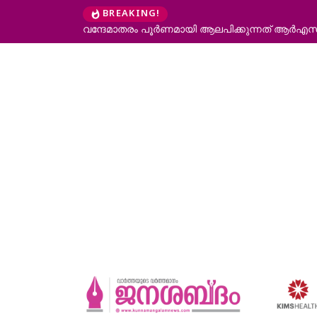
BREAKING!
 പ്രതിപക്ഷനേതാവ്
ബെംഗളൂരു കെഎസ്ആർടിസി അപകടം; വകുപ്പു