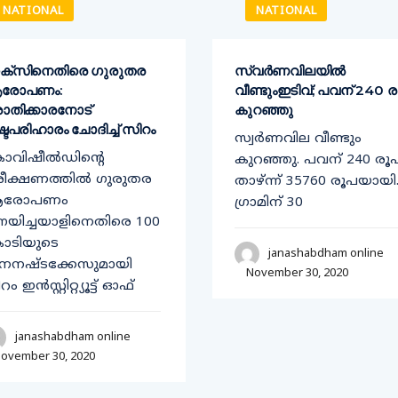
NATIONAL
NATIONAL
ക്‌സിനെതിരെ ഗുരുതര
സ്വർണവിലയിൽ
രോപണം:
വീണ്ടുംഇടിവ്; പവന് 240 
ാതിക്കാരനോട്
കുറഞ്ഞു
്ടപരിഹാരം ചോദിച്ച് സിറം
സ്വർണവില വീണ്ടും
വിഷീല്‍ഡിന്റെ
കുറഞ്ഞു. പവന് 240 രൂ
ീക്ഷണത്തില്‍ ഗുരുതര
താഴ്ന്ന് 35760 രൂപയായി
രോപണം
ഗ്രാമിന് 30
്നയിച്ചയാളിനെതിരെ 100
ോടിയുടെ
janashabdham online
നനഷ്ടക്കേസുമായി
November 30, 2020
ം ഇന്‍സ്റ്റിറ്റ്യൂട്ട് ഓഫ്
janashabdham online
ovember 30, 2020