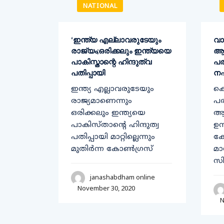
NATIONAL
‘ഇന്ത്യ എല്ലാവരുടേയും
വാ
രാജ്യം;ഒരിക്കലും ഇന്ത്യയെ
ആ
പാകിസ്താന്റെ ഹിന്ദുത്വ
പര
രാഹുൽ
പതിപ്പായി
നഷ
ഇന്ത്യ എല്ലാവരുടേയും
കൊ
രാജ്യമാണെന്നും
പര
ഒരിക്കലും ഇന്ത്യയെ
ആ
ന്ന്​
പാകിസ്താന്റെ ഹിന്ദുത്വ
ഉന
വ്​
പതിപ്പായി മാറ്റില്ലെന്നും
ക
ഴയ
മുതിര്‍ന്ന കോണ്‍ഗ്രസ്
മാ
്ങൾ
സിറ
janashabdham online
November 30, 2020
line
N