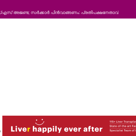
തല അന്വേഷണം ആരംഭിച്ച് ഡിടിഒ