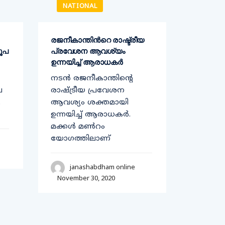
NATIONAL
NATI
രജനീകാന്തിന്‍റെ രാഷ്ട്രീയ
കർഷകർ 
രൂപ
പ്രവേശന ആവശ്യം
ദമുയർത
ഉന്നയിച്ച് ആരാധകര്‍
രാജ്യമ
പ്രതിധ്
നടന്‍ രജനീകാന്തിന്‍റെ
ഗാന്ധി
പ
രാഷ്ട്രീയ പ്രവേശന
മോദി 
.
ആവശ്യം ശക്തമായി
കർഷക
ഉന്നയിച്ച് ആരാധകര്‍.
പീഡിപ്പ
മക്കള്‍ മണ്‍റം
കോൺഗ്
യോഗത്തിലാണ്
രാഹുൽ 
കാലത്ത
janashabdham online
November 30, 2020
jan
Novembe