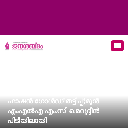
ഫാഷൻ ഗോൾഡ് തട്ടിപ്പ്;മുൻ
എംഎൽഎ എം.സി ഖമറുദ്ദീൻ
പിടിയിലായി