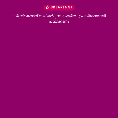
BREAKING!
കര്‍ക്കിടകവാവ് ബലിതര്‍പ്പണം: ഹരിതചട്ടം കര്‍ശനമായി
ക
പാലിക്കണം