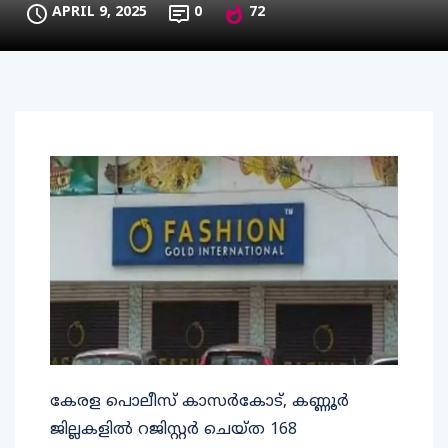
APRIL 9, 2025
0
72
കേരള പൊലീസ് കാസർകോട്, കണ്ണൂർ
ജില്ലകളിൽ റജിസ്റ്റർ ചെയ്ത 168