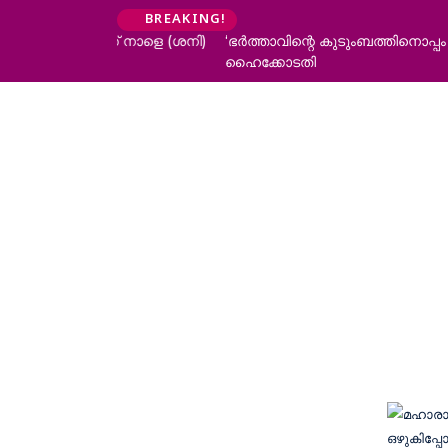
BREAKING!
‘ഭർത്താവിന്റെ കുടുംബത്തിനൊപ്പം താമസിക്കാനാക
ഹൈക്കോടതി