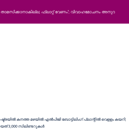
ില്ല; ഫ്ലാറ്റ് വേണം’; വിവാഹമോചനം അനുവദിച്ച്