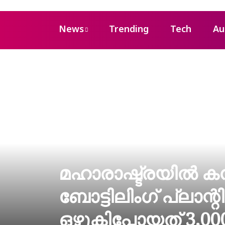
News
Trending
Tech
Au
മഹാരാഷ്ട്രയിൽ കന
ബോട്ടിലിംഗ് പ്ലാന്
ഒഴുകിപ്പോയത് 3,00