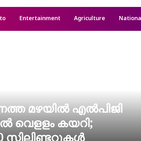
to
Entertainment
Agriculture
Nationa
ത്ത മഴയില്‍ എല്‍പിജി
റില്‍ വെളളം കയറി;
0 സിലിണ്ടറുകള്‍