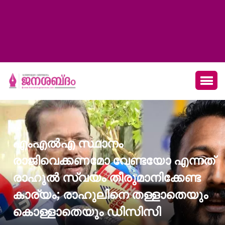
എംഎൽഎ സ്ഥാനം
രാജിവെക്കണമോ വേണ്ടയോ എന്നത്
രാഹുൽ സ്വയം തീരുമാനിക്കേണ്ട
കാര്യം; രാഹുലിനെ തള്ളാതെയും
കൊള്ളാതെയും ഡിസിസി