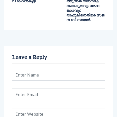
വി ശിവൻകുട്ടി
ത്തുന്നത് മാനസിക
വൈകൃതവും അഹ
ങ്കാരവും:
രാഹുലിനെതിരെ സജ
ന ബി സാജൻ
Leave a Reply