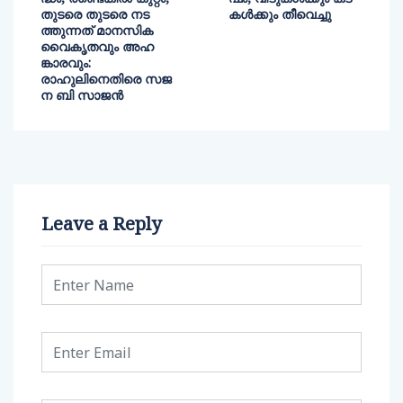
തുടരെ തുടരെ നട
കൾക്കും തീവെച്ചു
ത്തുന്നത് മാനസിക
വൈകൃതവും അഹ
ങ്കാരവും:
രാഹുലിനെതിരെ സജ
ന ബി സാജൻ
Leave a Reply