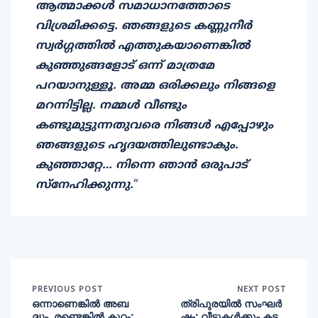
ആത്മാക്കൾ സമാധാനത്തോടെ
വിശ്രമിക്കട്ടെ. ഞങ്ങളുടെ കണ്ണുനീർ
സ്വർഗ്ഗത്തിൽ എത്തുകയാണെങ്കില്‍
കുഞ്ഞുങ്ങളോട് ഒന്ന് മാത്രമേ
പറയാനുള്ളൂ. അമ്മ ഒരിക്കലും നിങ്ങളെ
മറന്നിട്ടില്ല. നമ്മള്‍ വീണ്ടും
കണ്ടുമുട്ടുന്നതുവരെ നിങ്ങള്‍ എപ്പോ‍ഴും
ഞങ്ങളുടെ ഹൃദയത്തിലുണ്ടാകും.
കുഞ്ഞാറ്റേ… നിന്നെ ഞാൻ ഒരുപാട്
സ്നേഹിക്കുന്നു.
“
PREVIOUS POST
NEXT POST
ഒന്നാണെങ്കിൽ അബ
ത്രിപുരയിൽ സംഘർ
ദ്ധം, രണ്ടെങ്കിൽ കുറ്റം;
ഷം; വീടുകൾക്കും കട