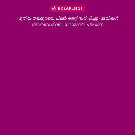
BREAKING!
പിച്ചു; പദവികൾ
പൊലീസിനെ വെല്ലുവിളിക്കുന്നത് സ
 പ്രധാൻ
വെല്ലുവിളിക്കുന്നത് പോലെ: എഡിജിപി