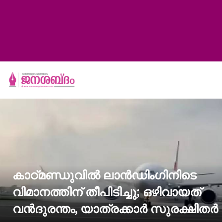
കാഠ്മണ്ഡുവിൽ ലാൻഡിംഗിനിടെ
വിമാനത്തിന് തീപിടിച്ചു; ഒഴിവായത്
വൻദുരന്തം, യാത്രക്കാർ സുരക്ഷിതർ