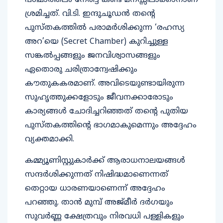
പശ്ചാത്തലം നേരിട്ട് കണ്ട് മനസ്സിലാക്കാനാണ്
ശ്രമിച്ചത്. വി.ടി. ഇന്ദുചൂഡൻ തന്റെ
പുസ്തകത്തിൽ പരാമർശിക്കുന്ന ‘രഹസ്യ
അറ’യെ (Secret Chamber) കുറിച്ചുള്ള
സങ്കൽപ്പങ്ങളും ജനവിശ്വാസങ്ങളും
ഏതൊരു ചരിത്രാന്വേഷിക്കും
കൗതുകകരമാണ്. അവിടെയുണ്ടായിരുന്ന
സുഹൃത്തുക്കളോടും ജീവനക്കാരോടും
കാര്യങ്ങൾ ചോദിച്ചറിഞ്ഞത് തന്റെ പുതിയ
പുസ്തകത്തിന്റെ ഭാഗമാകുമെന്നും അദ്ദേഹം
വ്യക്തമാക്കി.
കമ്മ്യൂണിസ്റ്റുകാർക്ക് ആരാധനാലയങ്ങൾ
സന്ദർശിക്കുന്നത് നിഷിദ്ധമാണെന്നത്
തെറ്റായ ധാരണയാണെന്ന് അദ്ദേഹം
പറഞ്ഞു. താൻ മുമ്പ് അജ്മീർ ദർഗയും
സുവർണ്ണ ക്ഷേത്രവും നിരവധി പള്ളികളും