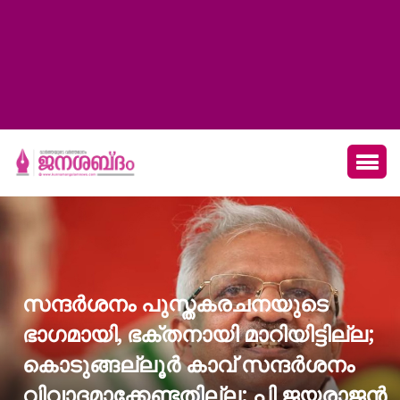
സന്ദർശനം പുസ്തകരചനയുടെ
ഭാഗമായി, ഭക്തനായി മാറിയിട്ടില്ല;
കൊടുങ്ങല്ലൂർ കാവ് സന്ദർശനം
വിവാദമാക്കേണ്ടതില്ല: പി ജയരാജൻ