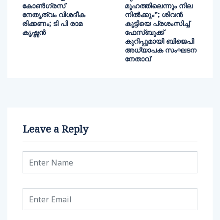
കോണ്‍ഗ്രസ്
മൂഹത്തിലെന്നും നില
നേതൃത്വം വിശദീക
നിൽക്കും”; ശിവൻ
രിക്കണം; ടി പി രാമ
കുട്ടിയെ പ്രശംസിച്ച്
കൃഷ്ണന്‍
ഫേസ്ബുക്ക്
കുറിപ്പുമായി ബിജെപി
അധ്യാപക സംഘടന
നേതാവ്
Leave a Reply