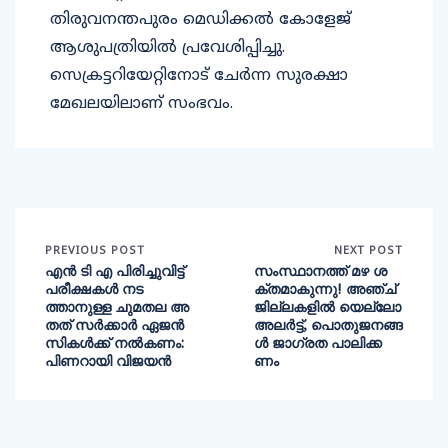
തിരുവനന്തപുരം മെഡിക്കൽ കോളേജ്
ആശുപത്രിയിൽ പ്രവേശിപ്പിച്ചു.
സെക്രട്ടറിയേറ്റിനോട് ചേർന്ന സുരക്ഷാ
മേഖലയിലാണ് സംഭവം.
PREVIOUS POST
NEXT POST
എൻ ടി എ പിരിച്ചുവിട്ട്
സംസ്ഥാനത്ത് മഴ ശ
പരീക്ഷകൾ നട
ക്തമാകുന്നു! അഞ്ച്
ത്താനുള്ള ചുമതല അ
ജില്ലകളിൽ യെല്ലോ
തത് സർക്കാർ ഏജൻ
അലർട്ട്, പൊതുജനങ്ങ
സികൾക്ക് നൽകണം:
ൾ ജാഗ്രത പാലിക്ക
പിണറായി വിജയൻ
ണം