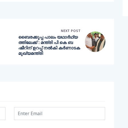
NEXT POST
ബൈരക്കൂപ്പ പാലം യഥാർഥ്യ
ത്തിലേക്ക് : മന്ത്രി പി കെ ബ
ഷീറിന് ഉറപ്പ്‌ നൽകി കർണാടക
മുഖ്യമന്ത്രി