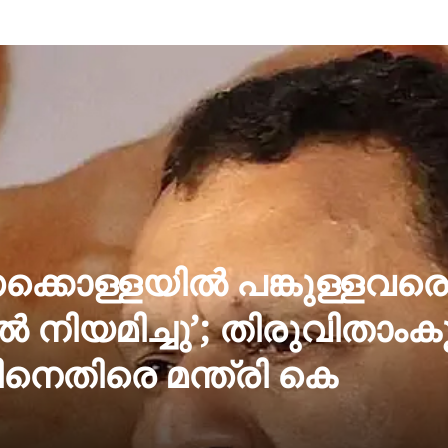
്കൊള്ളയിൽ പങ്കുള്ളവരെ
 നിയമിച്ചു’; തിരുവിതാംക
െതിരെ മന്ത്രി കെ