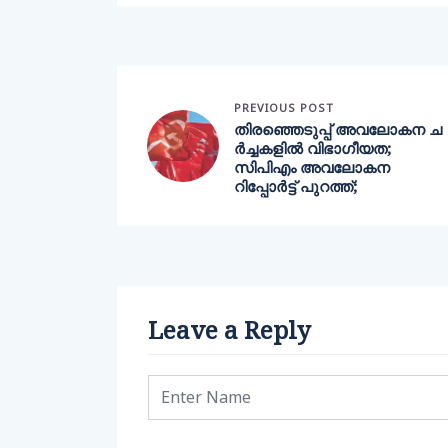
PREVIOUS POST
തിരഞ്ഞെടുപ്പ് അവലോകന ച
ര്‍ച്ചകളില്‍ വിഭാഗീയത;
സിപിഎം അവലോകന
റിപ്പോര്‍ട്ട് പുറത്ത്;
Leave a Reply