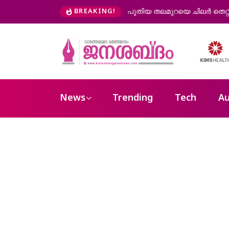
പദവികൾ നിർബന്ധമില്ല: ധർമ്മേന്ദ്ര പ്രധാൻ
പൊലീസിനെ വെല്ലുവിളിക
BREAKING!
പി വിജയൻ
News
Trending
Tech
Au