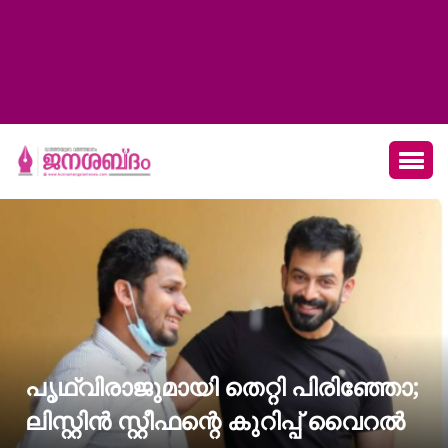
പൃഥ്വിരാജുമായി തെറ്റി പിരിഞ്ഞോ;
ലിസ്റ്റിന്‍ സ്റ്റീഫന്റെ കുറിപ്പ് വൈറല്‍