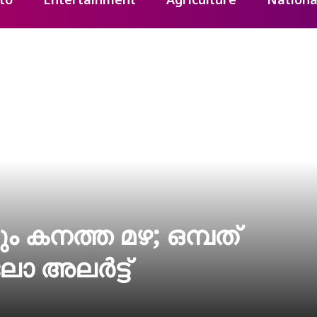
to
Entertainment
Agriculture
Nationa
ം കനത്ത മഴ; ഒമ്പത്
ോ അലർട്ട്