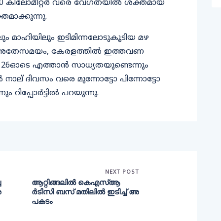
50 കിലോമീറ്റർ വരെ വേഗതയിൽ ശക്തമായ
തമാക്കുന്നു.
ം മാഹിയിലും ഇടിമിന്നലോടുകൂടിയ മഴ
ം. അതേസമയം, കേരളത്തിൽ ഇത്തവണ
6ഓടെ എത്താൻ സാധ്യതയുണ്ടെന്നും
 നാല് ദിവസം വരെ മുന്നോട്ടോ പിന്നോട്ടോ
ം റിപ്പോർട്ടിൽ പറയുന്നു.
NEXT POST
ച
ആറ്റിങ്ങലില്‍ കെഎസ്ആ
അ
ര്‍ടിസി ബസ് മതിലില്‍ ഇടിച്ച് അ
പകടം