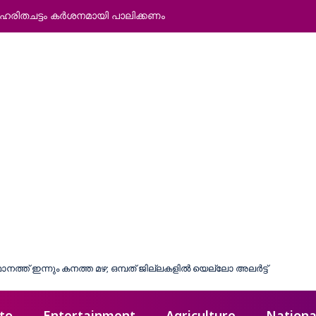
: ഹരിതചട്ടം കര്‍ശനമായി പാലിക്കണം