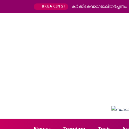
കര്‍ക്കിടകവാവ് ബലിതര്‍പ്പണം
BREAKING!