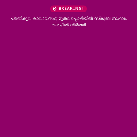
BREAKING!
ാലാവസ്ഥ; മുതലപ്പൊഴിയില്‍ സ്‌കൂബ സംഘം
പയ്യോളിയിൽ ആംബ
തിരച്ചില്‍ നിര്‍ത്തി
അപ