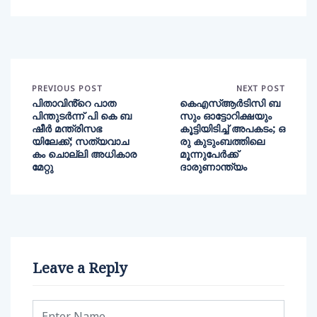
PREVIOUS POST
NEXT POST
പിതാവിൻ്റെ പാത
കെഎസ്ആര്‍ടിസി ബ
പിന്തുടർന്ന് പി കെ ബ
സും ഓട്ടോറിക്ഷയും
ഷീർ മന്ത്രിസഭ
കൂട്ടിയിടിച്ച് അപകടം; ഒ
യിലേക്ക്; സത്യവാച
രു കുടുംബത്തിലെ
കം ചൊല്ലി അധികാര
മൂന്നുപേര്‍ക്ക്
മേറ്റു
ദാരുണാന്ത്യം
Leave a Reply