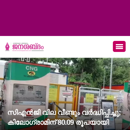
സിഎൻജി വില വീണ്ടും വർദ്ധിപ്പിച്ചു;
കിലോഗ്രാമിന് 80.09 രൂപയായി