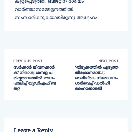
കുറ്റപ്പെടുത്തി. ബജറ്റിന് ശേഷം
വാർത്താസമ്മേളനത്തിൽ
സംസാരിക്കുകയായിരുന്നു അദ്ദേഹം.
PREVIOUS POST
NEXT POST
സർക്കാർ ജീവനക്കാർ
‘തിടുക്കത്തിൽ എടുത്ത
ക്ക് നിരാശ; ശമ്പള പ
തീരുമാനമല്ല’;
രിഷ്കരണത്തിൽ മൗനം
ടെലിഗ്രാം നിരോധനം
പാലിച്ച് യുഡിഎഫ് ബ
ശരിവെച്ച് ഡൽഹി
ജറ്റ്
ഹൈക്കോടതി
Leave a Reply