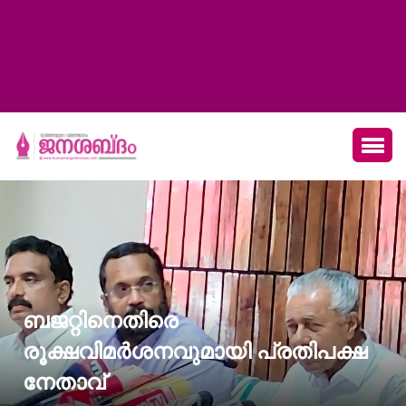
ബജറ്റിനെതിരെ
രൂക്ഷവിമർശനവുമായി പ്രതിപക്ഷ
നേതാവ്