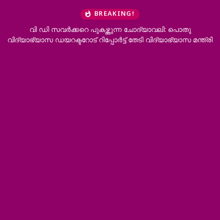
BREAKING!
വി ഡി സവർക്കറെ പുകഴ്ത്തുന്ന ചോദ്യാവലി: പൊതു
പ്
വിദ്യാഭ്യാസ ഡയറക്ടറോട് റിപ്പോർട്ട് തേടി വിദ്യാഭ്യാസ മന്ത്രി