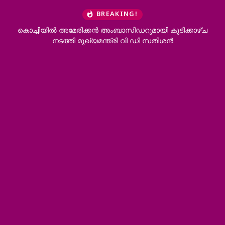
BREAKING!
കൊച്ചിയിൽ അമേരിക്കൻ അംബാസിഡറുമായി കൂടിക്കാഴ്ച
നടത്തി മുഖ്യമന്ത്രി വി ഡി സതീശൻ