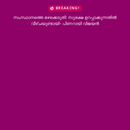
BREAKING!
സംസ്ഥാനത്തെ മഴക്കെടുതി: സുര​ക്ഷ ഉറപ്പാക്കുന്നതിൽ
വീഴ്ചയുണ്ടായി- പിണറായി വിജയൻ