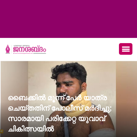
ബൈക്കിൽ മൂന്ന് പേർ യാത്ര
ചെയ്തതിന് പോലീസ് മർദിച്ചു;
സാരമായി പരിക്കേറ്റ യുവാവ്
ചികിത്സയിൽ