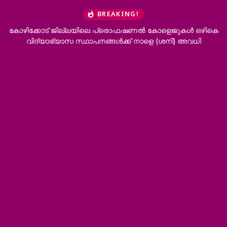
BREAKING!
ുകൾ ഒഴികെ
‘ഭർത്താവിന്റെ കുടുംബത്തിനൊപ്പം താമസിക്കാനാകില്ല; 
ി) അവധി
വേണം’; വിവാഹമോചനം അനുവദിച്ച് ഹൈക്കോട