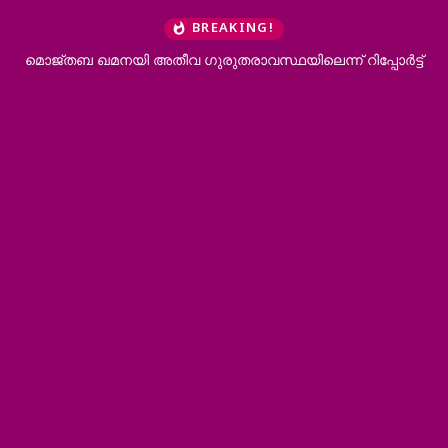
BREAKING!
മൊജ്തബ ഖമനയി അതീവ ഗുരുതരാവസ്ഥയിലെന്ന് റിപ്പോര്‍ട്ട്
ഡൊണ
വിന