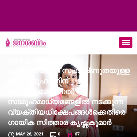
പരസ്‍പരം ശകാരം ചൊരിയുന്നതും
ബഹളം വയ്‍ക്കുന്നതും
എങ്ങനെയാണ് സഹിഷ്‍ണുതയുള്ള
ഒരു സമൂഹത്തിന്
അടയാളമാവുന്നത്;
സാമൂഹമാധ്യമങ്ങളിൽ നടക്കുന്ന
വ്യക്തിയധിക്ഷേപങ്ങൾക്കെതിരെ
ഗായിക സിത്താര കൃഷ്ണകുമാർ
MAY 26, 2021
0
67