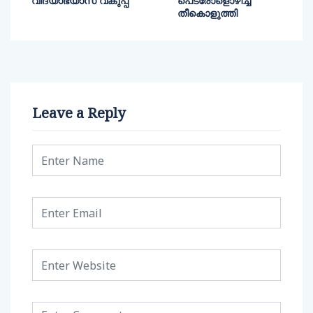
വിദ്യാഭ്യാസ വകുപ്പ്
പെട്രോളൊഴിച്ച്
തീകൊളുത്തി
Leave a Reply