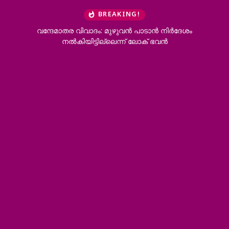
BREAKING!
അർജുൻ ആയങ്കിയെ ഉടൻ കൂത്തുപറമ്പ് മജിസ്ട്രേറ്റിന് മുന്നിൽ
ഹാജരാക്കും