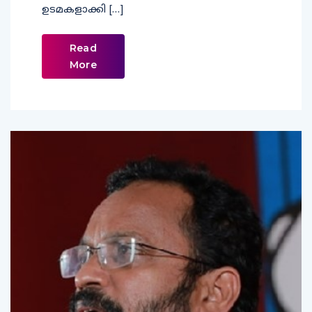
ഉടമകളാക്കി […]
Read
More