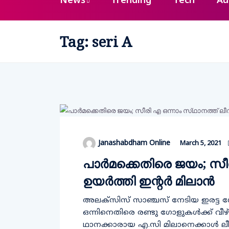
News
Trending
Tech
Au
Tag:
seri A
Janashabdham Online
March 5, 2021
പാർമക്കെതിരെ ജയം; സീരി
ഉയർത്തി ഇന്റർ മിലാൻ
അലക്​സിസ്​ സാഞ്ചസ്​ നേടിയ ഇരട്
ഒന്നിനെതിരെ രണ്ടു ഗോളുകൾക്ക്​ വീഴ
ഥാനക്കാരായ എ.സി മിലാനെക്കാൾ ലീഡ്​