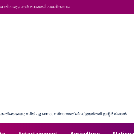
: ഹരിതചട്ടം കര്‍ശനമായി പാലിക്കണം