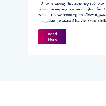
സീസൺ ചാമ്പ്യൻമാരായ യുവന്‍റസിനെക്
പ്രകടനം തുടരുന്ന പാർമ പട്ടികയി
ജയം പിടിക്കാനായില്ലെന്ന ചീത്തപ്പേരും ട
പകുതിക്കു ശേഷം 54ാം മിനിറ്റിൽ ചില
Read
More