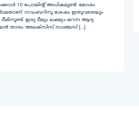
കാൾ 10​ പോയിന്‍റ്​ അധികമുണ്ട്​. മോശം
ൽ 19ാമതാണ്​. നവംബറിനു ശേഷം ഇതുവരെയും
ീമിനുണ്ട്​. ഇരു ​ടീമും ലക്ഷ്യം മറന്ന ആദ്യ
ിയൻ താരം അലക്​സിസ്​ സാഞ്ചസ്​ […]