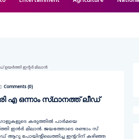
to
Entertainment
Agriculture
Nationa
Comments (
0
)
 എ ഒന്നാം സ്​ഥാനത്ത്​ ലീഡ്
ട ഗോളുകളുടെ കരുത്തിൽ പാർമയെ
്​ത്തി ഇൻർ മിലാൻ. ജയത്തോടെ രണ്ടാം സ്​
 ആറു പോയിന്‍റിലെത്തിച്ച ഇന്‍ററിന്​ കഴിഞ്ഞ