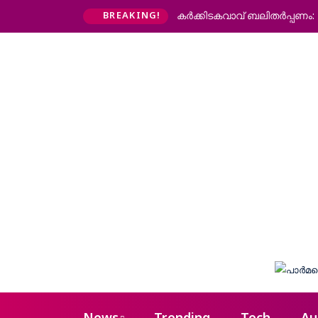
കര്‍ക്കിടകവാവ് ബലിതര്‍പ്പണം
BREAKING!