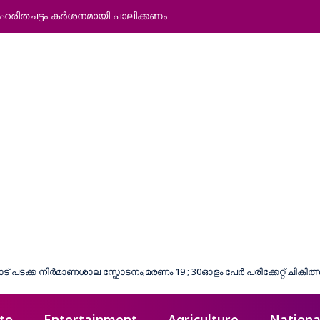
: ഹരിതചട്ടം കര്‍ശനമായി പാലിക്കണം