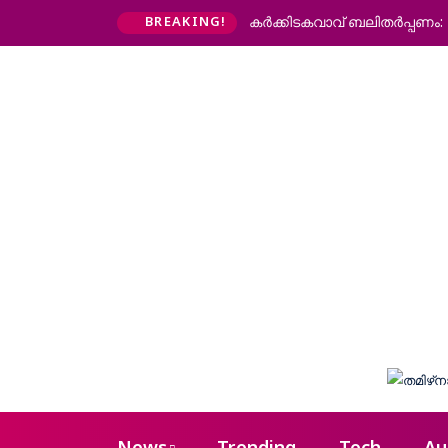
കര്‍ക്കിടകവാവ് ബലിതര്‍പ്പണം
BREAKING!