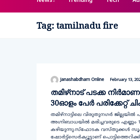
News
Trending
Tech
Au
Tag:
tamilnadu fire
Janashabdham Online
February 13, 20
തമിഴ്‌നാട് പടക്ക നി​ർ​മാ
30ഓളം പേർ പരിക്കേറ്റ്​ 
ത​മി​ഴ്​​നാ​ട്ടി​ലെ വി​രു​തു​ന​ഗ​ർ ജി​ല്ല​യി
അഗ്നിബാധയിൽ മരിച്ചവരുടെ എണ്ണം 19
കഴിയുന്നു​.സ്ഫോടക വസ്തുക്കള്‍ സൂ
ഷോര്‍ട്ട്സെര്‍ക്യൂട്ടാണ് പൊട്ടിത്തെ