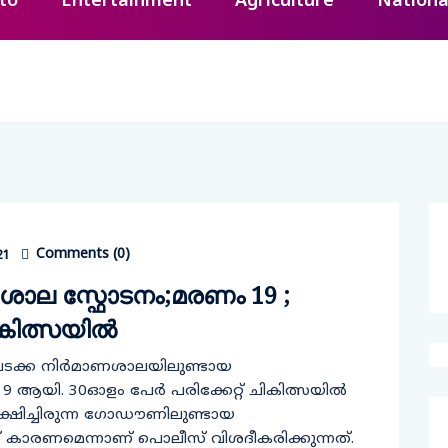
to
Entertainment
Agriculture
Nationa
Comments (
0
)
21
​ണ​ശാ​ല സ്ഫോടനം;മരണം 19 ;
ചികിത്സയിൽ
​ൽ പടക്ക നി​ർ​മാ​ണ​ശാ​ല​യി​ലു​ണ്ടാ​യ
 ആയി. 30ഓളം പേർ പരിക്കേറ്റ്​ ചികിത്സയിൽ
ക്ഷിച്ചിരുന്ന ഗോഡൗണിലുണ്ടായ
റിക്ക് കാരണമെന്നാണ് പൊലീസ് വിശദീകരിക്കുന്നത്.