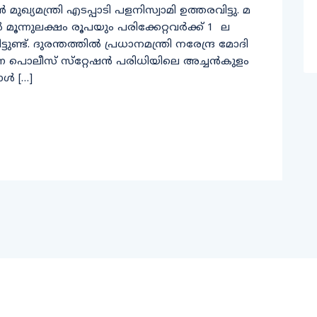
ുഖ്യമന്ത്രി എടപ്പാടി പളനിസ്വാമി ഉത്തരവിട്ടു. മ​
 മൂ​ന്നു​ല​ക്ഷം രൂ​പ​യും പ​രി​ക്കേ​റ്റ​വ​ർ​ക്ക് 1 ​ ല​
ു​ണ്ട്. ദു​ര​ന്ത​ത്തി​ൽ പ്ര​ധാ​ന​മ​ന്ത്രി ന​രേ​ന്ദ്ര മോ​ദി
ൈ പൊ​ലീ​സ്​ സ്​​റ്റേ​ഷ​ൻ പ​രി​ധി​യി​ലെ അ​ച്ച​ൻ​കു​ളം
മാ​ൾ […]