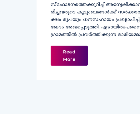
സ്​ഫോടനത്തെക്കുറിച്ച്​ അന്വേഷിക്കാൻ മ
രി​ച്ച​വ​രു​ടെ കു​ടും​ബ​ങ്ങ​ൾ​ക്ക്​ സ​ർ​ക്കാ​ർ
ക്ഷം രൂ​പ​യും ധ​ന​സ​ഹാ​യം പ്ര​ഖ്യാ​പി​ച്ചി​ട്ട
ഖേ​ദം രേ​ഖ​പ്പെ​ടു​ത്തി. ഏ​ഴാ​യി​രം​പ​ന്ന
ഗ്രാ​മ​ത്തി​ൽ പ്ര​വ​ർ​ത്തി​ക്കു​ന്ന മാ​രി​യ​മ്
Read
More