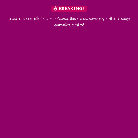
BREAKING!
യോഗിക നാമം കേരളം; ബില്‍ നാളെ
ആനക്കൊമ്പ് കടത്ത്; കോഴിക
ക്സഭയില്‍