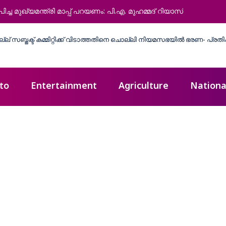
 മുഖ്യമന്ത്രി മാപ്പ് പറയണം: പി.എ. മുഹമ്മദ് റിയാസ്
to
Entertainment
Agriculture
Nationa