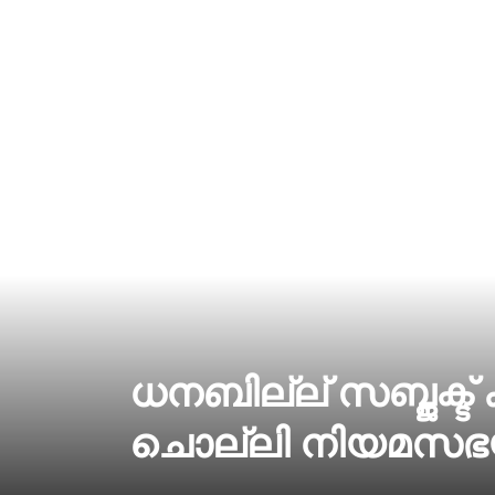
ധനബില്ല് സബ്ജക്ട് ക
ചൊല്ലി നിയമസഭയി