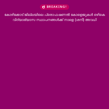
BREAKING!
 ജില്ലയിലെ പ്രൊഫഷണൽ കോളെജുകൾ ഒഴികെ
‘ഭർത്താവിന്റെ കുട
യാസ സ്ഥാപനങ്ങൾക്ക് നാളെ (ശനി) അവധി
വേണം’; വിവ