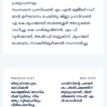
പ്രഖ്യാപനവും
സംസ്ഥാന പ്രസിഡണ്ട് എം എൻ മുജീബ് റഹ്
മാൻ ഉദ്ഘാടനം ചെയ്തു. ജില്ലാ പ്രസിഡണ്ട്
ഏ കെ മുഹമ്മദലി താമരശ്ശേരി അധ്യക്ഷത
വഹിച്ചു. കെ ഹരികൃഷ്ണൻ, എം പി
റുൻഷാദലി, അഷ്റഫ് ബൂട്ടക്സ്, ,മുഹമ്മദ്
പേരാമ്പ്ര ,സാക്കിർമൂഴിക്കൽ സംസാരിച്ചു.
PREVIOUS POST
NEXT POST
തിരുവനന്തപുരം
ഹാരിസിന്റെ പരാമർ
മെഡിക്കല്‍
ശം പ്രതിപക്ഷത്തിന്
കോളേജിലെ രോഗിക
ആയുധമായി; വിമർ
ള്‍ക്ക് ദുരിതം; നില
ശിക്കേണ്ട നടപടി; എം
ത്തും സ്ട്രക്ചറിലും
വി ഗോവിന്ദൻ
വീല്‍ചെയറിലും