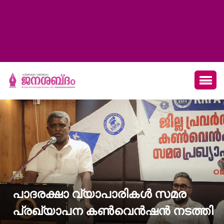
പാദരക്ഷാ വ്യാപാരികൾ സമര
പ്രഖ്യാപന കൺവെൻഷൻ നടത്തി