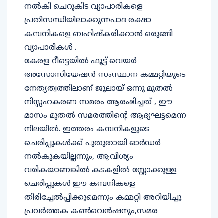
നൽകി ചെറുകിട വ്യാപാരികളെ
പ്രതിസന്ധിയിലാക്കുന്നപാദ രക്ഷാ
കമ്പനികളെ ബഹിഷ്കരിക്കാൻ ഒരുങ്ങി
വ്യാപാരികൾ .
കേരള റീട്ടെയിൽ ഫൂട്ട് വെയർ
അസോസിയേഷൻ സംസ്ഥാന കമ്മറ്റിയുടെ
നേതൃത്വത്തിലാണ് ജൂലായ് ഒന്നു മുതൽ
നിസ്സഹകരണ സമരം ആരംഭിച്ചത് , ഈ
മാസം മുതൽ സമരത്തിൻ്റെ ആദ്യഘട്ടമെന്ന
നിലയിൽ. ഇത്തരം കമ്പനികളുടെ
ചെരിപ്പുകൾക്ക് പുതുതായി ഓർഡർ
നൽകുകയില്ലന്നും, ആവിശ്യം
വരികയാണങ്കിൽ കടകളിൽ സ്റ്റോക്കുള്ള
ചെരിപ്പുകൾ ഈ കമ്പനികളെ
തിരിച്ചേൽപ്പിക്കുമെന്നും കമ്മറ്റി അറിയിച്ചു.
പ്രവർത്തക കൺവെൻഷനും,സമര