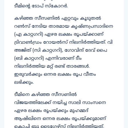
ടീമിന്റെ ടോപ് സ്കോറർ.
കഴിഞ്ഞ സീസണിൽ ഏറ്റവും കൂടുതൽ
റൺസ് നേടിയ താരമായ കൃഷ്ണപ്രസാദിനെ
(എ കാറ്റഗറി) ഏഴര ലക്ഷം രൂപയ്ക്കാണ്
ട്രിവാൺഡ്രം റോയൽസ് നിലനിർത്തിയത്. വി
അജിത് (സി കാറ്റഗറി), ഗോവിന്ദ് ദേവ് പൈ
(ബി കാറ്റഗറി) എന്നിവരാണ് ടീം
നിലനിർത്തിയ മറ്റ് രണ്ട് താരങ്ങൾ.
ഇരുവർക്കും ഒന്നര ലക്ഷം രൂപ വീതം
ലഭിക്കും.
ടീമിനെ കഴിഞ്ഞ സീസണിൽ
വിജയത്തിലേക്ക് നയിച്ച സാലി സാംസനെ
ഏഴര ലക്ഷം രൂപയ്ക്കും മുഹമ്മദ്
ആഷിഖിനെ ഒന്നര ലക്ഷം രൂപയ്ക്കുമാണ്
കൊച്ചി ബ്ലൂ ടൈഗേഴ്സ് നിലനിർത്തിയത്.