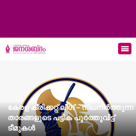
കേരള ക്രിക്കറ്റ് ലീഗ് – നിലനിർത്തുന്ന
താരങ്ങളുടെ പട്ടിക പുറത്തുവിട്ട്
ടീമുകൾ