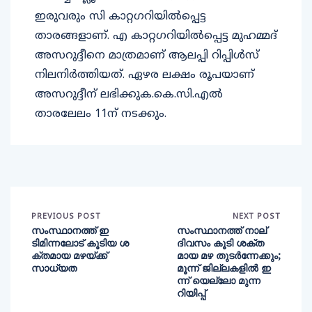
ഇരുവരും സി കാറ്റഗറിയിൽപ്പെട്ട
താരങ്ങളാണ്. എ കാറ്റഗറിയിൽപ്പെട്ട മുഹമ്മദ്
അസറുദ്ദീനെ മാത്രമാണ് ആലപ്പി റിപ്പിൾസ്
നിലനിർത്തിയത്. ഏഴര ലക്ഷം രൂപയാണ്
അസറുദ്ദീന് ലഭിക്കുക.കെ.സി.എൽ
താരലേലം 11ന് നടക്കും.
PREVIOUS POST
NEXT POST
സംസ്ഥാനത്ത് ഇ
സംസ്ഥാനത്ത് നാല്
ടിമിന്നലോട് കൂടിയ ശ
ദിവസം കൂടി ശക്ത
ക്തമായ മഴയ്ക്ക്
മായ മഴ തുടര്‍ന്നേക്കും;
സാധ്യത
മൂന്ന് ജില്ലകളില്‍ ഇ
ന്ന് യെല്ലോ മുന്ന
റിയിപ്പ്