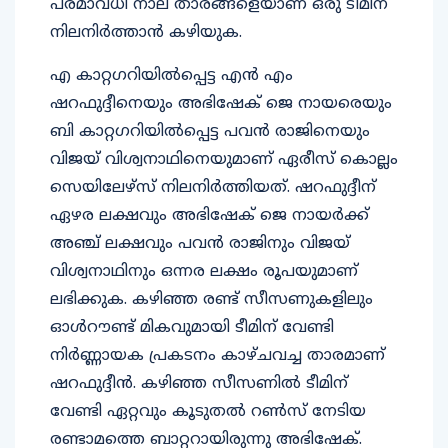
പരമാവധി നാല് താരങ്ങളെയാണ് ഒരു ടീമിന്
നിലനിർത്താൻ കഴിയുക.
എ കാറ്റഗറിയിൽപ്പെട്ട എൻ എം
ഷറഫുദ്ദീനെയും അഭിഷേക് ജെ നായരെയും
ബി കാറ്റഗറിയിൽപ്പെട്ട പവൻ രാജിനെയും
വിജയ് വിശ്വനാഥിനെയുമാണ് ഏരീസ് കൊല്ലം
സെയിലേഴ്സ് നിലനിർത്തിയത്. ഷറഫുദ്ദീന്
ഏഴര ലക്ഷവും അഭിഷേക് ജെ നായർക്ക്
അഞ്ച് ലക്ഷവും പവൻ രാജിനും വിജയ്
വിശ്വനാഥിനും ഒന്നര ലക്ഷം രൂപയുമാണ്
ലഭിക്കുക. കഴിഞ്ഞ രണ്ട് സീസണുകളിലും
ഓൾറൗണ്ട് മികവുമായി ടീമിന് വേണ്ടി
നിർണ്ണായക പ്രകടനം കാഴ്ചവച്ച താരമാണ്
ഷറഫുദ്ദീൻ. കഴിഞ്ഞ സീസണിൽ ടീമിന്
വേണ്ടി ഏറ്റവും കൂടുതൽ റൺസ് നേടിയ
രണ്ടാമത്തെ ബാറ്ററായിരുന്നു അഭിഷേക്.