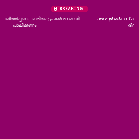
BREAKING!
കാരന്തൂര്‍ മര്‍കസ് ഹയര്‍സെക്കന്‍ഡറി സ്‌കൂളില്‍ ഹിരോഷിമ
ദിനാചരണം സംഘടിപ്പിച്ചു