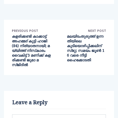
PREVIOUS POST
NEXT POST
കളരിക്കണ്ടി കാക്കാട്ട്
മലയിടംതുരുത്ത് ഉന്ന
അഹമ്മദ് കുട്ടി ഹാജി
തിയിലെ
(84) നിര്യാതനായി; മ
കുടിയൊഴിപ്പിക്കലിന്
യ്യിത്ത് നിസ്‌കാരം
സ്‌റ്റേ; സമയം ജൂണ്‍ 1
വൈകിട്ട് 3 മണിക്ക് കള
6 വരെ നീട്ടി
രിക്കണ്ടി ജുമാ മ
ഹൈക്കോടതി
സ്ജിദില്‍
Leave a Reply