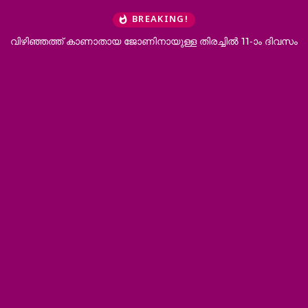
BREAKING!
ിഴിഞ്ഞത്ത് കാണാതായ ജോണിനായുള്ള തിരച്ചില്‍ 11-ാം ദിവസം
കുന്ദ