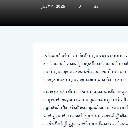
JULY 4, 2026
0
25
പ്രിയദർശിനി സർവീസുകളുള്ള സ്ഥലങ്ങ
പഠിക്കാൻ കമ്മിറ്റി രൂപീകരിക്കാൻ സർ
ബസുകളെ സംരക്ഷിക്കുമെന്ന് ഗതാഗത
വരുമാനം സ്വകാര്യ ബസുകൾക്കും ന
പെട്രോൾ വില വർധന കണക്കിലെടുത്
മാറ്റാൻ ആലോചനയുണ്ടെന്നും സി പി
എൻജിനീയറിങ് കോളജിലെ മെക്കാന
ചർച്ചകൾ നടത്തി. ഇന്ധനം ലാഭിച്ച് മ
പരിശീലിപ്പിച്ചും പ്രതിസന്ധികൾ മറ