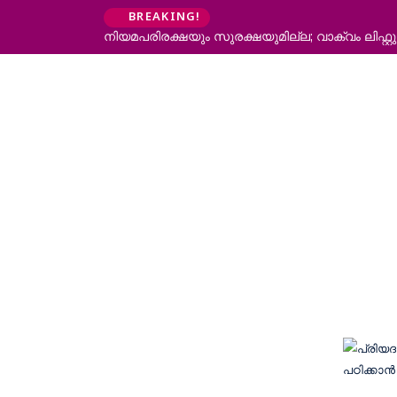
BREAKING!
നിയമപരിരക്ഷയും സുരക്ഷയുമില്ല; വാക്വം ലിഫ്റ