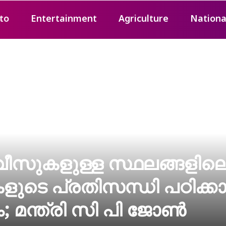
to
Entertainment
Agriculture
Nationa
ീസുകളുള്ള സ്ഥലങ്ങളില
ടെ പ്രതിസന്ധി പഠിക്ക
കും; മന്ത്രി സി പി ജോൺ