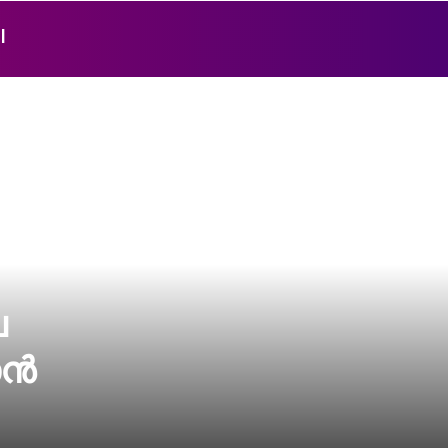
l
െ
ാൻ