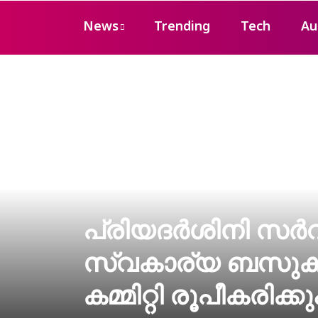
News
Trending
Tech
Au
പ്രിയദർശിനി സർവ
സ്വകാര്യ ബസുകളു
കമ്മിറ്റി രൂപീകരിക്