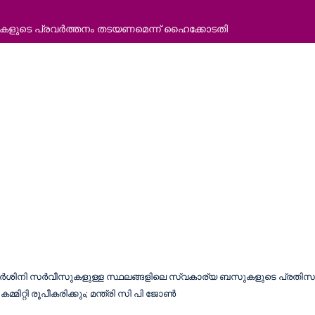
്റുകളുടെ പ്രവര്‍ത്തനം തടയണമെന്ന് ഹൈക്കോടതി