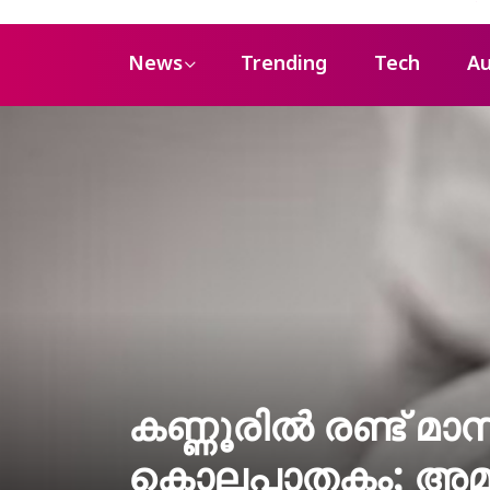
News
Trending
Tech
Au
കണ്ണൂരിൽ രണ്ട് മാ
കൊലപാതകം; അമ്മ 