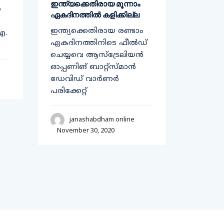
ഇന്ത്യക്കെതിരായ മൂന്നാം
എതിരെ 
ൽ
ഏകദിനത്തില്‍ കളിക്കില്ല
അവതരിപ്പി
ഇന്ത്യക്കെതിരായ രണ്ടാം
കേന്ദ്ര 
ഐ.
ഏകദിനത്തിനിടെ ഫീൽഡ്
നിയമങ്ങ
ചെയ്യവെ ആസ്‌ട്രേലിയന്‍
പ്രമേയം
ഓപ്പണിങ് ബാറ്റ്സ്മാന്‍
മുഖ്യമന
ഡേവിഡ് വാർണർ
വിജയന്‍
പരിക്കേറ്റ്
കര്‍ഷക
janashabdham online
jan
November 30, 2020
Decembe