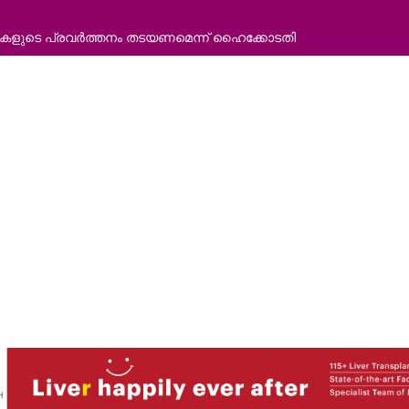
്തിയ ഓഫ് റോഡ് വാഹനത്തിന് പിഴ ചുമത്തി എംവിഡി