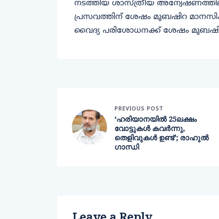
നടത്തിയ ശാസ്‌ത്രീയ അന്വേഷണത്
പ്രസവത്തിന് ശേഷം മുബഷിറ മാനസിക 
വൈദ്യ പരിശോധനക്ക് ശേഷം മുബഷ
PREVIOUS POST
‘ഹരിയാനയിൽ 25ലക്ഷം
വോട്ടുകൾ കവർന്നു,
തെളിവുകൾ ഉണ്ട്’; രാഹുൽ ​
ഗാന്ധി
Leave a Reply