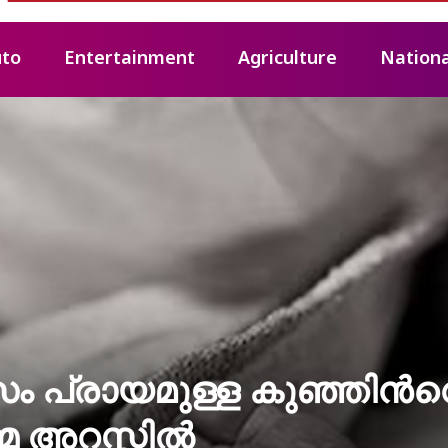
to
Entertainment
Agriculture
Nationa
സം പ്രായമുള്ള കുഞ്ഞിന്‍റ
അറസ്റ്റിൽ