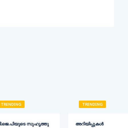
TRENDING
TRENDING
ി​.ജെ.പിയുടെ സുഹൃത്തു​
അറിയിപ്പുകൾ