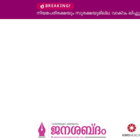
BREAKING!
ത്തനം തടയണമെന്ന് ഹൈക്കോടതി
ആറന്മുളയിൽ ദുരിതാശ്വാസത്തിനെത