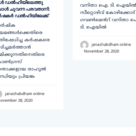
കൾ ഡൽഹിയിലെത്തു​
വനിതാ ഐ. ടി. ഐയി
പോൾ ചുവന്ന പരവതാനി;
സീറ്റൊഴിവ് കോഴിക്കോട്
ഷകർ ഡൽഹിയിലേക്ക്​
ഗവൺമെൻറ് വനിതാ 
ാർഷിക
ടി. ഐയിൽ
യമങ്ങൾക്കെതിരെ
രതിഷേധിച്ച കർഷകരെ
janashabdham online
ിച്ചമർത്താൻ
November 28, 2020
രമിക്കുന്നതിനെതിരെ
ാൺഗ്രസ്​
േതാക്കളായ രാഹുൽ
ന്ധിയും പ്രിയങ്ക
janashabdham online
ovember 28, 2020