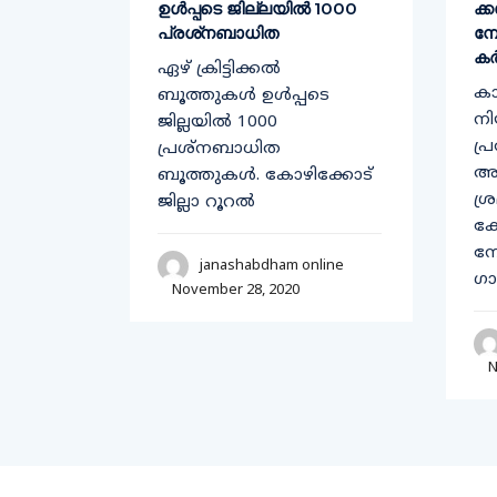
ഉള്‍പ്പടെ ജില്ലയില്‍ 1000
ക്
്ത്രി
പ്രശ്‌നബാധിത
മ്
കർ
ഏഴ് ക്രിട്ടിക്കല്‍
ക
തിരെ
ബൂത്തുകള്‍ ഉള്‍പ്പടെ
നി
ച്ച്
ജില്ലയില്‍ 1000
പ്
യി
പ്രശ്‌നബാധിത
അട
ച്ചയും
ബൂത്തുകള്‍. കോഴിക്കോട്
ശ്
ജില്ലാ റൂറല്‍
കേ
ന
line
janashabdham online
ഗാ
November 28, 2020
N