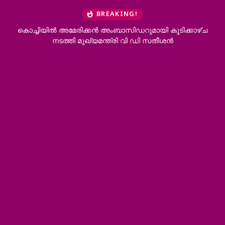
BREAKING!
 അമേരിക്കൻ അംബാസിഡറുമായി കൂടിക്കാഴ്ച
കോന്നി ആനക്കൂട്
ടത്തി മുഖ്യമന്ത്രി വി ഡി സതീശൻ