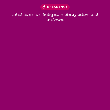
BREAKING!
കര്‍ക്കിടകവാവ് ബലിതര്‍പ്പണം: ഹരിതചട്ടം കര്‍ശനമായി
കാ
പാലിക്കണം