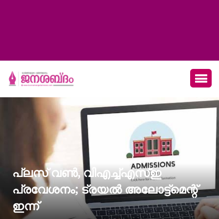
പ്ലസ് വൺ, വിഎച്ച്എസ്ഇ
പ്രവേശനം; ട്രയൽ അലോട്ട്മെന്റ്
ഇന്ന്