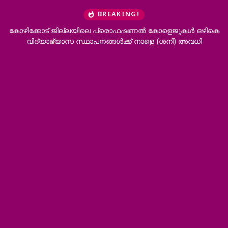
BREAKING!
കോഴിക്കോട് ജില്ലയിലെ പ്രൊഫഷണൽ കോളെജുകൾ ഒഴികെ
വിദ്യാഭ്യാസ സ്ഥാപനങ്ങൾക്ക് നാളെ (ശനി) അവധി