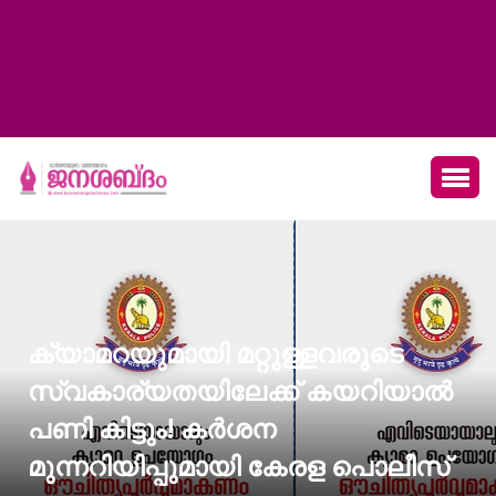
ക്യാമറയുമായി മറ്റുള്ളവരുടെ
സ്വകാര്യതയിലേക്ക് കയറിയാൽ
പണി കിട്ടും! കർശന
മുന്നറിയിപ്പുമായി കേരള പൊലീസ്