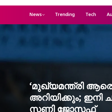
News
Trending
Tech
Au
‘മുഖ്യമന്ത്രി ആര
അറിയിക്കും; ഇനി 
സണ്ണി ജോസഫ്