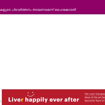
ോഡ് വാഹനത്തിന് പിഴ ചുമത്തി എംവിഡി