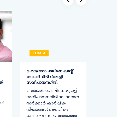
KERALA
KERA
ഒ രാജഗോപാലിനെ കമന്റ്
കോവിഡ്
ബോക്സിൽ ട്രോളി
വിതരണത
തി
സന്ദീപാനന്ദഗിരി;
സ്റ്റോറ
സംസ്ഥാ
ഒ രാജഗോപാലിനെ ട്രോളി
കേരളത
സന്ദീപാനന്ദഗിരി.സംസ്ഥാന
ീൻ
സ്റ്റോറേ
സര്‍ക്കാര്‍ കാര്‍ഷിക
സംവിധാ
നിയമങ്ങള്‍ക്കെതിരെ
കൊവിഡ
കൊണ്ടുവന്ന പ്രമേയത്തെ