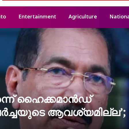
to
Entertainment
Agriculture
Nationa
െന്ന് ഹൈക്കമാൻഡ്
ചർച്ചയുടെ ആവശ്യമില്ല’;