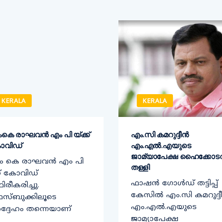
KERALA
KERALA
കെ രാഘവൻ എം പി യ്ക്ക്
എം.സി കമറുദ്ദീൻ
ോവിഡ്
എം.എൽ.എയുടെ
ജാമ്യാപേക്ഷ ഹൈക്കോട
ം കെ രാഘവൻ എം പി
തള്ളി
ക് കോവിഡ്
ഫാഷൻ ഗോൾഡ് തട്ടിപ്പ്
ഥിരീകരിച്ചു.
കേസിൽ എം.സി കമറുദ്ദ
സ്ബുക്കിലൂടെ
എം.എൽ.എയുടെ
്ദേഹം തന്നെയാണ്
ജാമ്യാപേക്ഷ