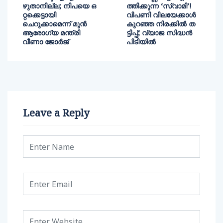
ഴുതാനില്ല; നിപയെ ഒ
ത്തിക്കുന്ന ‘സ്വാമി’!
റ്റക്കെട്ടായി
വിപണി വിലയേക്കാൾ
ചെറുക്കാമെന്ന് മുൻ
കുറഞ്ഞ നിരക്കിൽ ത
ആരോഗ്യ മന്ത്രി
ട്ടിപ്പ്; വ്യാജ സിദ്ധൻ
വീണാ ജോർജ്
പിടിയിൽ
Leave a Reply