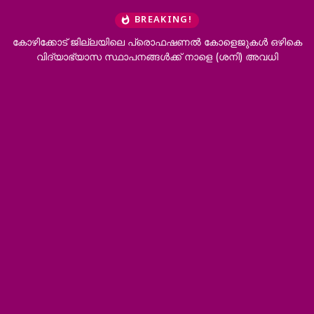
BREAKING!
കോഴിക്കോട് ജില്ലയിലെ പ്രൊഫഷണൽ കോളെജുകൾ ഒഴികെ
വിദ്യാഭ്യാസ സ്ഥാപനങ്ങൾക്ക് നാളെ (ശനി) അവധി