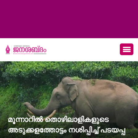
മൂന്നാറിൽ തൊഴിലാളികളുടെ
അടുക്കളത്തോട്ടം നശിപ്പിച്ച് പടയപ്പ