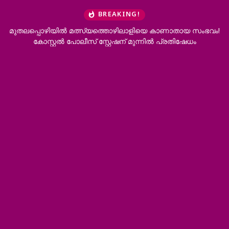
BREAKING!
മത്സ്യത്തൊഴിലാളിയെ കാണാതായ സംഭവം!
മുല്ലപ്പെരിയാര്‍ ജലന
ോലീസ് സ്റ്റേഷന് മുന്നിൽ പ്രതിഷേധം
പ്രഖ്യാപനം, ഏത് വി
നടപ്പാക്കാന