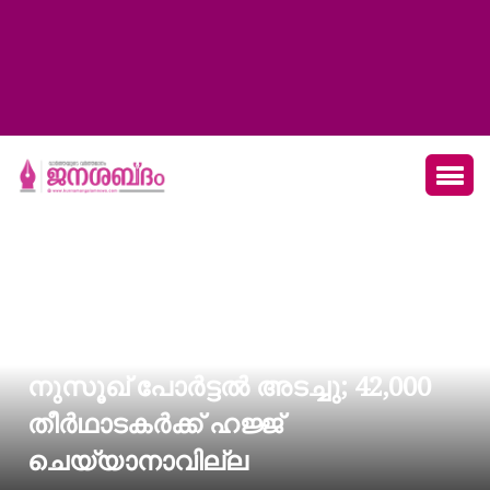
നുസൂഖ് പോർട്ടല്‍ അടച്ചു; 42,000
തീർഥാടകർക്ക് ഹജ്ജ്
ചെയ്യാനാവില്ല