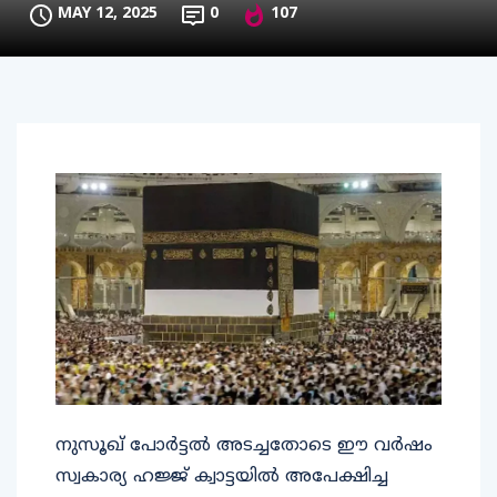
MAY 12, 2025
0
107
നുസൂഖ് പോർട്ടല്‍ അടച്ചതോടെ ഈ വർഷം
സ്വകാര്യ ഹജ്ജ് ക്വാട്ടയില്‍ അപേക്ഷിച്ച