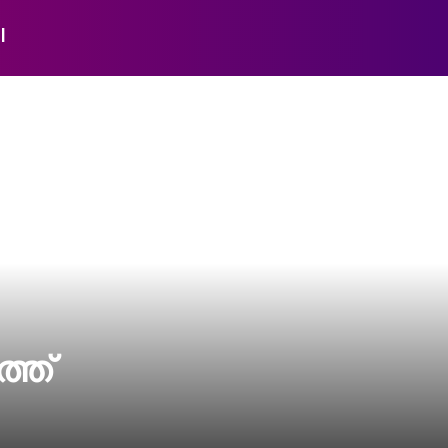
l
്ത്