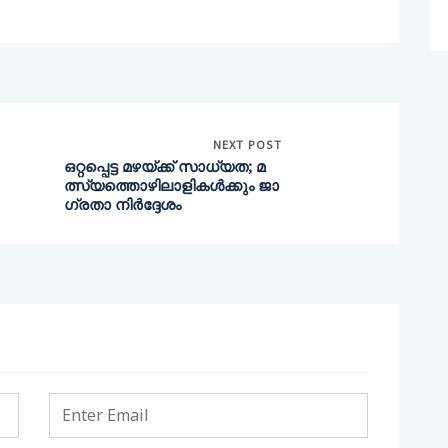
NEXT POST
ഒറ്റപ്പെട്ട മഴയ്ക്ക് സാധ്യത; മ
ത്സ്യത്തൊഴിലാളികൾക്കും ജാ​
ഗ്രതാ നിർദ്ദേശം