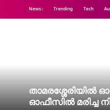
News
Trending
Tech
Au
താമരശ്ശേരിയിൽ ഓ
ഓഫീസിൽ മരിച്ച ന