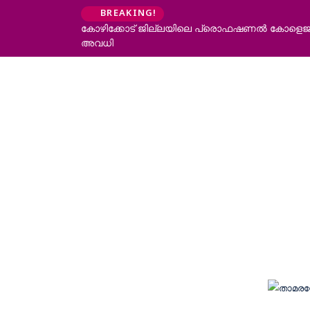
BREAKING!
കോഴിക്കോട് ജില്ലയിലെ പ്രൊഫഷണൽ കോളെജുകൾ
അവധി