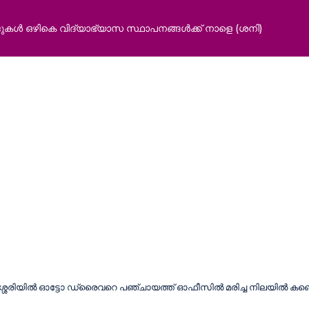
 ഒഴികെ വിദ്യാഭ്യാസ സ്ഥാപനങ്ങൾക്ക് നാളെ (ശനി)