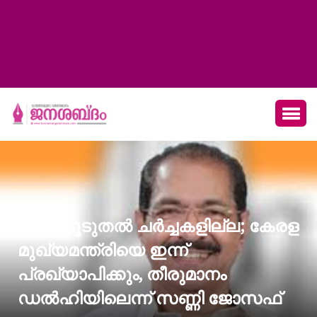
ഇനി കൂടുതൽ ചർച്ചകളില്ല; കേരള
മുഖ്യമന്ത്രിയെ ഇന്ന്
പ്രഖ്യാപിക്കും, തീരുമാനം
ഡൽഹിയിലെന്ന് സണ്ണി ജോസഫ്