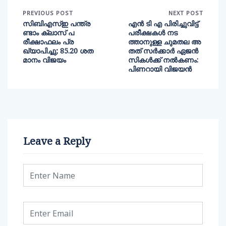
PREVIOUS POST
NEXT POST
സിബിഎസ്ഇ പന്ത്ര
എൻ ടി എ പിരിച്ചുവിട്ട്
ണ്ടാം ക്ലാസ് പ
പരീക്ഷകൾ നട
രീക്ഷാഫലം പ്ര
ത്താനുള്ള ചുമതല അ
ഖ്യാപിച്ചു; 85.20 ശത
തത് സർക്കാർ ഏജൻ
മാനം വിജയം
സികൾക്ക് നൽകണം:
പിണറായി വിജയൻ
Leave a Reply