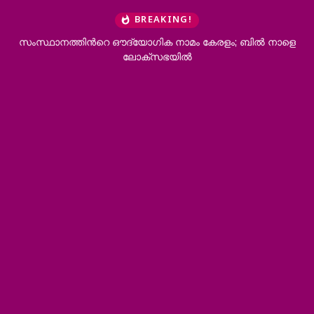
BREAKING!
സംസ്ഥാനത്തിന്‍റെ ഔദ്യോഗിക നാമം കേരളം; ബില്‍ നാളെ
ലോക്സഭയില്‍