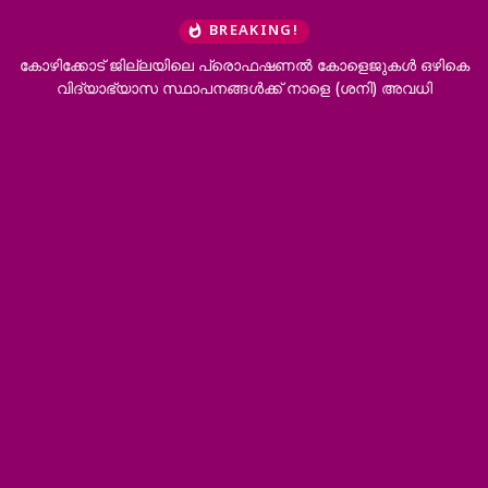
BREAKING!
ളെജുകൾ ഒഴികെ
‘ഭർത്താവിന്റെ കുടുംബത്തിനൊപ്പം താമസിക്കാനാകില്
ശനി) അവധി
വേണം’; വിവാഹമോചനം അനുവദിച്ച് ഹൈക്