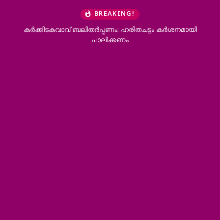
BREAKING!
കര്‍ക്കിടകവാവ് ബലിതര്‍പ്പണം: ഹരിതചട്ടം കര്‍ശനമായി
കാരന
പാലിക്കണം