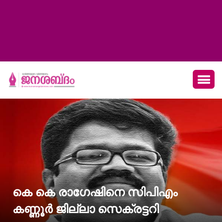
കെ കെ രാഗേഷിനെ സിപിഎം
കണ്ണൂര്‍ ജില്ലാ സെക്രട്ടറി