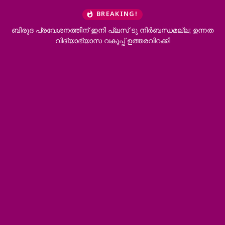
BREAKING!
; ഉന്നത
ആര്‍ രാജേഷിന്റെ മൃതദേഹത്തോട് അനാദരവ്; മൃതദേഹ
ചാവക്കാട് വരെ എത്തിച്ചത് ഫ്രീസര്‍ സംവിധാനം ഇല്ലാത
ആംബുലന്‍സില്‍