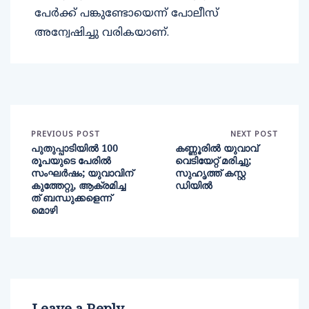
പേർക്ക് പങ്കുണ്ടോയെന്ന് പോലീസ്
അന്വേഷിച്ചു വരികയാണ്.
PREVIOUS POST
NEXT POST
പുതുപ്പാടിയിൽ 100
കണ്ണൂരിൽ യുവാവ്
രൂപയുടെ പേരിൽ
വെടിയേറ്റ് മരിച്ചു;
സംഘർഷം; യുവാവിന്
സുഹൃത്ത് കസ്റ്റ
കുത്തേറ്റു, ആക്രമിച്ച
ഡിയിൽ
ത് ബന്ധുക്കളെന്ന്
മൊഴി
Leave a Reply