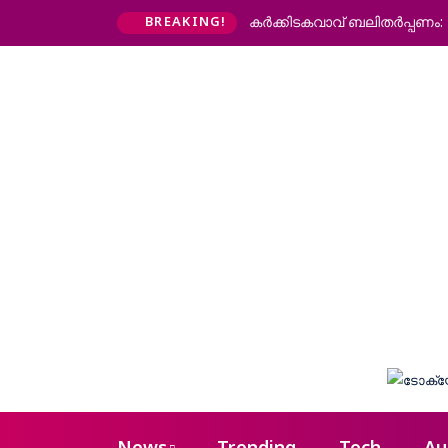
കര്‍ക്കിടകവാവ് ബലിതര്‍പ്പണം
BREAKING!