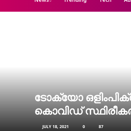
News
Trending
Tech
Au
ടോക്യോ ഒളിംപിക്‌സ് 
കൊവിഡ് സ്ഥിരീകരി
JULY 18, 2021
0
87