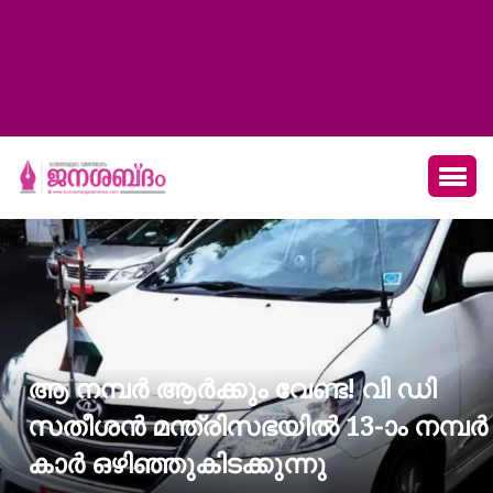
ആ നമ്പർ ആർക്കും വേണ്ട! വി ഡി
സതീശൻ മന്ത്രിസഭയിൽ 13-ാം നമ്പർ
കാർ ഒഴിഞ്ഞുകിടക്കുന്നു