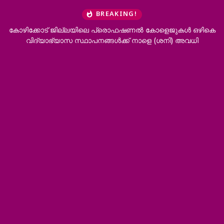
BREAKING!
ോട് ജില്ലയിലെ പ്രൊഫഷണൽ കോളെജുകൾ ഒഴികെ
‘ഭർത്താവിന്റെ 
യാഭ്യാസ സ്ഥാപനങ്ങൾക്ക് നാളെ (ശനി) അവധി
വേണം’; 