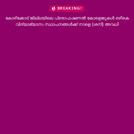
BREAKING!
ിക്കോട് ജില്ലയിലെ പ്രൊഫഷണൽ കോളെജുകൾ ഒഴികെ
‘ഭർത്താവ
വിദ്യാഭ്യാസ സ്ഥാപനങ്ങൾക്ക് നാളെ (ശനി) അവധി
വേ