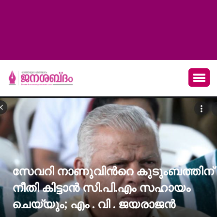
സേവറി നാണുവിന്‍റെ കുടുംബത്തിന്
നീതി കിട്ടാൻ സി.പി.എം സഹായം
ചെയ്യും; എം . വി . ജയരാജൻ