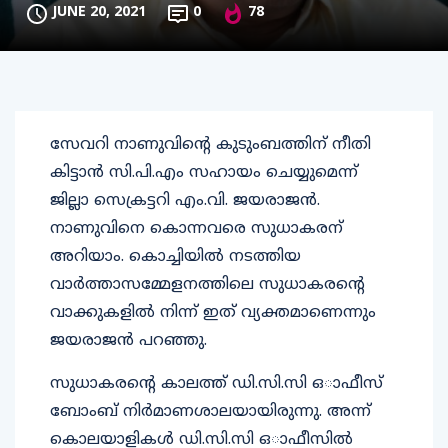
JUNE 20, 2021
0
78
സേവറി നാണുവിന്‍റെ കുടുംബത്തിന് നീതി
കിട്ടാൻ സി.പി.എം സഹായം ചെയ്യുമെന്ന്
ജില്ലാ സെക്രട്ടറി എം.വി. ജയരാജൻ.
നാണുവിനെ കൊന്നവരെ സുധാകരന്
അറിയാം. കൊച്ചിയിൽ നടത്തിയ
വാർത്താസമ്മേളനത്തിലെ സുധാകരന്‍റെ
വാക്കുകളിൽ നിന്ന് ഇത് വ്യക്തമാണെന്നും
ജയരാജൻ പറഞ്ഞു.
സുധാകരന്‍റെ കാലത്ത് ഡി.സി.സി ഒാഫീസ്
ബോംബ് നിർമാണശാലയായിരുന്നു. അന്ന്
കൊലയാളികൾ ഡി.സി.സി ഒാഫീസിൽ