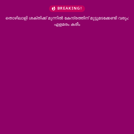
BREAKING!
ുമടക്കേണ്ടി വരും:
പാലക്കാട് കൃഷിയിടത്തില്‍ പന്നിക്ക് വച്ച കെണിയില്‍
യുവാവ് ഷോക്കേറ്റ് മരിച്ചു