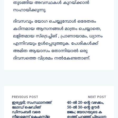
തുടങ്ങിയ അവസ്ഥകൾ കുറയ്ക്കാൻ
സഹായിക്കുന്നു.
ദിവസവും യോഗ ചെയ്യുമ്പോൾ ഒരേതരം
കഠിനമായ ആസനങ്ങൾ മാത്രം ചെയ്യാതെ,
ലളിതമായ സ്ട്രെച്ചിങ് , പ്രാണായാമം, ധ്യാനം
എന്നിവയും ഉൾപ്പെടുത്തുക. പേശികൾക്ക്
അമിത ആയാസം തോന്നിയാൽ ഒരു
ദിവസത്തെ വിശ്രമം നൽകേണ്ടതാണ്.
PREVIOUS POST
NEXT POST
ഇരുട്ടടി; സംസ്ഥാനത്ത്
40-ൽ 20-ന്റെ വഴക്കം,
ലോഡ് ഷെഡിങ്
50-ൽ 30-ന്റെ ഊർ
ഡിസംബർ വരെ
ജ്ജം; യോഗയുടെ ക
നീളുമെന്ന് കെഎസ്ഇ
രുത്ത് പറഞ്ഞ് പ്രധാന