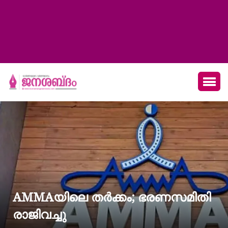
AMMAയിലെ തർക്കം; ഭരണസമിതി
രാജിവച്ചു