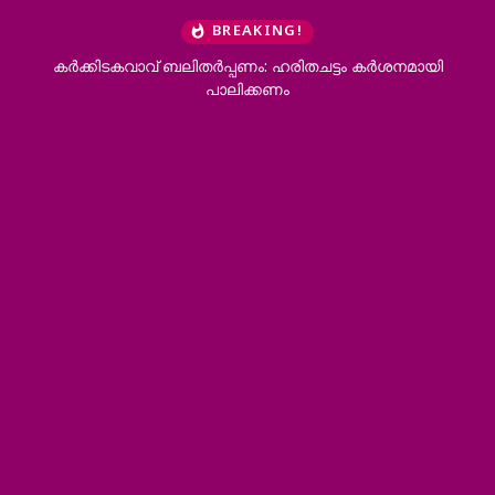
BREAKING!
കര്‍ക്കിടകവാവ് ബലിതര്‍പ്പണം: ഹരിതചട്ടം കര്‍ശനമായി
പാലിക്കണം