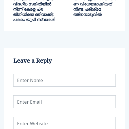
വിദ​ഗ്ധ സമിതിയിൽ
ണ വിധേയമാക്കിയത്
നിന്ന് കേരള പ്ര
നീണ്ട പരിശ്രമ
തിനിധിയെ ഒഴിവാക്കി;
ത്തിനൊടുവിൽ
പകരം യുപി സ്വദേശി
Leave a Reply