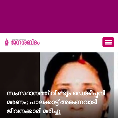
സംസ്ഥാനത്ത് വീണ്ടും ഡെങ്കിപ്പനി
മരണം; പാലക്കാട്ട് അങ്കണവാടി
ജീവനക്കാരി മരിച്ചു