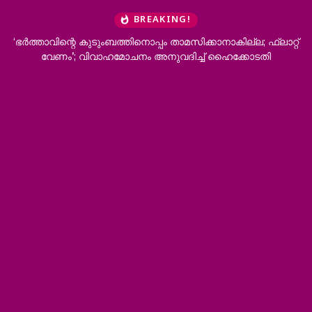
BREAKING!
ത്താവിന്റെ കുടുംബത്തിനൊപ്പം താമസിക്കാനാകില്ല; ഫ്ലാറ്റ്
കുത്തിയി
വേണം’; വിവാഹമോചനം അനുവദിച്ച് ഹൈക്കോടതി