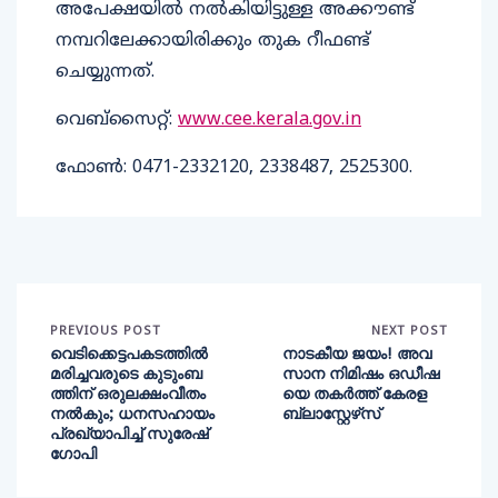
അപേക്ഷയിൽ നൽകിയിട്ടുള്ള അക്കൗണ്ട്
നമ്പറിലേക്കായിരിക്കും തുക റീഫണ്ട്
ചെയ്യുന്നത്.
വെബ്സൈറ്റ്:
www.cee.kerala.gov.in
ഫോൺ: 0471-2332120, 2338487, 2525300.
PREVIOUS POST
NEXT POST
വെടിക്കെട്ടപകടത്തിൽ
നാടകീയ ജയം! അവ
മരിച്ചവരുടെ കുടുംബ
സാന നിമിഷം ഒഡീഷ
ത്തിന് ഒരുലക്ഷംവീതം
യെ തകർത്ത് കേരള
നൽകും; ധനസഹായം
ബ്ലാസ്റ്റേഴ്‌സ്
പ്രഖ്യാപിച്ച് സുരേഷ്
ഗോപി