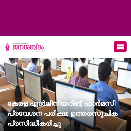
കേരള എൻജിനീയറിങ്, ഫാർമസി
പ്രവേശന പരീക്ഷ; ഉത്തരസൂചിക
പ്രസിദ്ധീകരിച്ചു