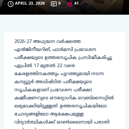
APRIL 23, 2026
0
41
2026-27 അധ്യയന വർഷത്തെ
എൻജിനീയറിങ്, ഫാർമസി പ്രവേശന
പരീക്ഷയുടെ ഉത്തരസൂചിക പ്രസിദ്ധീകരിച്ചു.
ഏപ്രിൽ 17 മുതൽ 22 വരെ
കേരളത്തിനകത്തും പുറത്തുമായി നടന്ന
കമ്പ്യൂട്ടർ അധിഷ്ഠിത പരീക്ഷയുടെ
സൂചികകളാണ് പ്രവേശന പരീക്ഷാ
കമ്മീഷണറുടെ ഔദ്യോഗിക വെബ്‌സൈറ്റിൽ
ലഭ്യമാക്കിയിട്ടുള്ളത്. ഉത്തരസൂചികയിലോ
ചോദ്യങ്ങളിലോ ആക്ഷേപമുള്ള
വിദ്യാർത്ഥികൾക്ക് ഓൺലൈനായി പരാതി