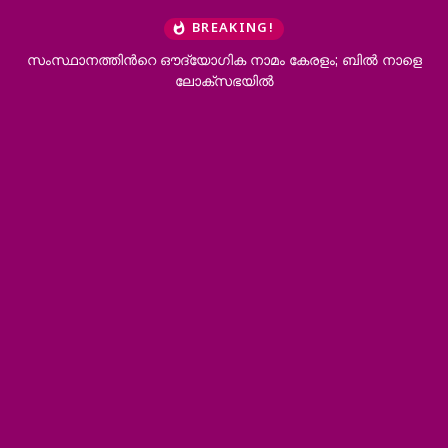
BREAKING!
ാനത്തിന്‍റെ ഔദ്യോഗിക നാമം കേരളം; ബില്‍ നാളെ
ആനക്കൊമ
ലോക്സഭയില്‍